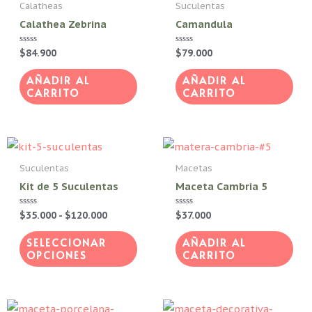
Calatheas
Suculentas
Calathea Zebrina
Camandula
Valorado
$
84.900
Valorado
$
79.000
con
con
0
0
de
de
AÑADIR AL
AÑADIR AL
5
5
CARRITO
CARRITO
Rango
Este
de
producto
precios:
Suculentas
Macetas
desde
tiene
Kit de 5 Suculentas
Maceta Cambria 5
$35.000
hasta
múltiples
$120.000
Valorado
$
35.000
-
$
120.000
Valorado
$
37.000
variantes.
con
con
0
0
Las
de
de
SELECCIONAR
AÑADIR AL
5
5
OPCIONES
CARRITO
opciones
se
pueden