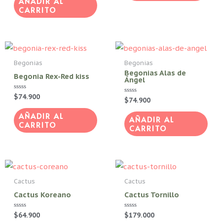
AÑADIR AL
5
CARRITO
Begonias
Begonias
Begonias Alas de
Begonia Rex-Red kiss
Ángel
Valorado
$
74.900
Valorado
$
74.900
con
con
0
0
de
AÑADIR AL
de
AÑADIR AL
5
5
CARRITO
CARRITO
Cactus
Cactus
Cactus Koreano
Cactus Tornillo
Valorado
$
64.900
Valorado
$
179.000
con
con