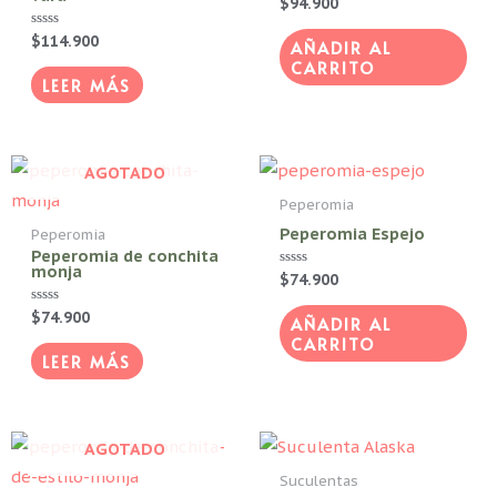
Valorado
$
94.900
con
de
0
Valorado
$
114.900
de
AÑADIR AL
pro
con
5
CARRITO
0
de
LEER MÁS
5
AGOTADO
Peperomia
Peperomia Espejo
Peperomia
Peperomia de conchita
monja
Valorado
$
74.900
con
0
Valorado
$
74.900
de
AÑADIR AL
con
5
CARRITO
0
de
LEER MÁS
5
AGOTADO
Suculentas