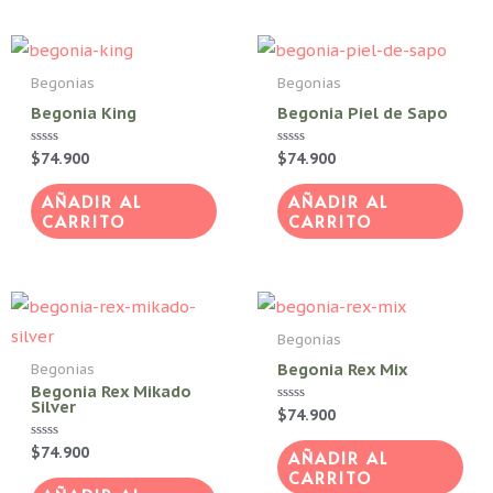
Begonias
Begonias
Begonia King
Begonia Piel de Sapo
Valorado
$
74.900
Valorado
$
74.900
con
con
0
0
de
de
AÑADIR AL
AÑADIR AL
5
5
CARRITO
CARRITO
Begonias
Begonia Rex Mix
Begonias
Begonia Rex Mikado
Silver
Valorado
$
74.900
con
0
Valorado
$
74.900
de
AÑADIR AL
con
5
CARRITO
0
de