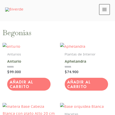
MAI
MEN
Begonias
Anturios
Plantas de Interior
Anturio
Aphelandra
Valorado
$
99.000
Valorado
$
74.900
con
con
0
0
de
de
AÑADIR AL
AÑADIR AL
5
5
CARRITO
CARRITO
Macetas