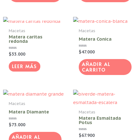
pueden
AGOTADO
elegir
en
Macetas
Macetas
la
Matera caritas
Matera Conica
página
redonda
de
Valorado
$
47.000
Valorado
$
33.000
con
producto
con
0
0
de
AÑADIR AL
de
LEER MÁS
5
5
CARRITO
Macetas
Matera Diamante
Macetas
Matera Esmaltada
Potus
Valorado
$
73.000
con
0
Valorado
$
67.900
de
AÑADIR AL
con
5