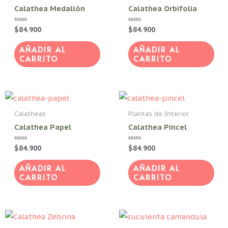
Calathea Medallón
Calathea Orbifolia
Valorado
$
84.900
Valorado
$
84.900
con
con
0
0
de
de
AÑADIR AL
AÑADIR AL
5
5
CARRITO
CARRITO
Calatheas
Plantas de Interior
Calathea Papel
Calathea Pincel
Valorado
$
84.900
Valorado
$
84.900
con
con
0
0
de
de
AÑADIR AL
AÑADIR AL
5
5
CARRITO
CARRITO