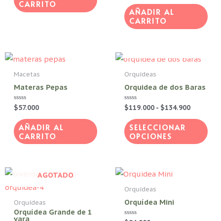
CARRITO
0
de
AÑADIR AL
5
CARRITO
AGOTADO
Rango
Est
de
pro
precios:
Macetas
Orquídeas
desde
tie
Materas Pepas
Orquidea de dos Baras
$119.000
hasta
múl
$134.900
Valorado
$
57.000
Valorado
$
119.000
-
$
134.900
vari
con
con
0
0
Las
de
de
AÑADIR AL
SELECCIONAR
5
5
CARRITO
OPCIONES
opc
se
pue
AGOTADO
eleg
Orquídeas
en
Orquídea Mini
Orquídeas
la
Orquídea Grande de 1
pág
vara