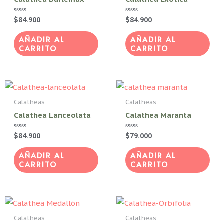
Valorado
$
84.900
Valorado
$
84.900
con
con
0
0
de
de
AÑADIR AL
AÑADIR AL
5
5
CARRITO
CARRITO
Calatheas
Calatheas
Calathea Lanceolata
Calathea Maranta
Valorado
$
84.900
Valorado
$
79.000
con
con
0
0
de
de
AÑADIR AL
AÑADIR AL
5
5
CARRITO
CARRITO
Calatheas
Calatheas