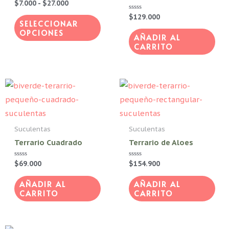
$27.000
Valorado
$
7.000
-
$
27.000
variantes.
con
de
0
Valorado
$
129.000
Las
de
SELECCIONAR
con
producto
5
0
OPCIONES
opciones
de
AÑADIR AL
5
CARRITO
se
pueden
elegir
en
la
página
Suculentas
Suculentas
de
Terrario Cuadrado
Terrario de Aloes
producto
Valorado
$
69.000
Valorado
$
154.900
con
con
0
0
de
de
AÑADIR AL
AÑADIR AL
5
5
CARRITO
CARRITO