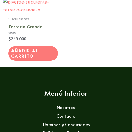
Suculentas
Terrario Grande
Valorado
$
249.000
con
0
de
AÑADIR AL
5
CARRITO
Menú Inferior
Nosotros
Contacto
Términos y Condiciones