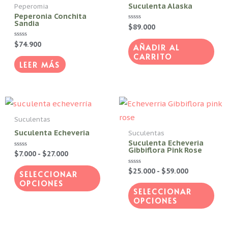
Suculenta Alaska
Peperomia
Peperonia Conchita
Sandia
Valorado
$
89.000
con
0
Valorado
$
74.900
de
AÑADIR AL
con
5
CARRITO
0
de
LEER MÁS
5
Rango
Rango
Este
Est
de
de
producto
pro
precios:
precios:
Suculentas
desde
desde
tiene
tie
Suculenta Echeveria
Suculentas
$7.000
$25.000
Suculenta Echeveria
hasta
hasta
múltiples
múl
Gibbiflora Pink Rose
$27.000
$59.000
Valorado
$
7.000
-
$
27.000
variantes.
vari
con
0
Valorado
$
25.000
-
$
59.000
Las
Las
de
SELECCIONAR
con
5
OPCIONES
0
opciones
opc
de
SELECCIONAR
5
se
se
OPCIONES
pueden
pue
elegir
eleg