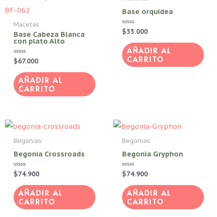
Base orquidea
Macetas
Valorado
$
33.000
Base Cabeza Blanca
con
con plato Alto
0
de
AÑADIR AL
5
CARRITO
Valorado
$
67.000
con
0
de
AÑADIR AL
5
CARRITO
Begonias
Begonias
Begonia Crossroads
Begonia Gryphon
Valorado
$
74.900
Valorado
$
74.900
con
con
0
0
de
de
AÑADIR AL
AÑADIR AL
5
5
CARRITO
CARRITO