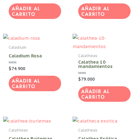
0
0
de
de
AÑADIR AL
AÑADIR AL
5
5
CARRITO
CARRITO
Caladium
Caladium Rosa
Calatheas
Calathea 10
mandamientos
Valorado
$
74.900
con
0
Valorado
$
79.000
de
AÑADIR AL
con
5
CARRITO
0
de
AÑADIR AL
5
CARRITO
Calatheas
Calatheas
Calathea Burlemax
Calathea Exótica