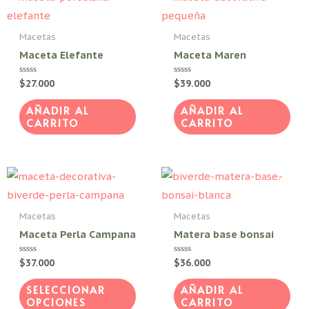
elegir
en
Macetas
Macetas
la
Maceta Elefante
Maceta Maren
página
de
Valorado
$
27.000
Valorado
$
39.000
con
con
producto
0
0
de
de
AÑADIR AL
AÑADIR AL
5
5
CARRITO
CARRITO
Este
producto
tiene
Macetas
Macetas
múltiples
Maceta Perla Campana
Matera base bonsai
variantes.
Valorado
$
37.000
Valorado
$
36.000
Las
con
con
0
0
opciones
de
de
SELECCIONAR
AÑADIR AL
5
5
OPCIONES
CARRITO
se