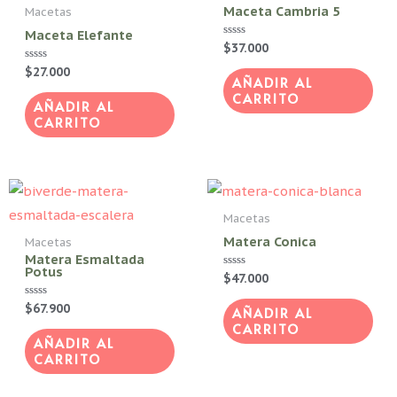
Maceta Cambria 5
Macetas
pág
Maceta Elefante
de
Valorado
$
37.000
con
pro
0
Valorado
$
27.000
de
AÑADIR AL
con
5
0
CARRITO
de
AÑADIR AL
5
CARRITO
Macetas
Matera Conica
Macetas
Matera Esmaltada
Potus
Valorado
$
47.000
con
0
Valorado
$
67.900
de
AÑADIR AL
con
5
CARRITO
0
de
AÑADIR AL
5
CARRITO