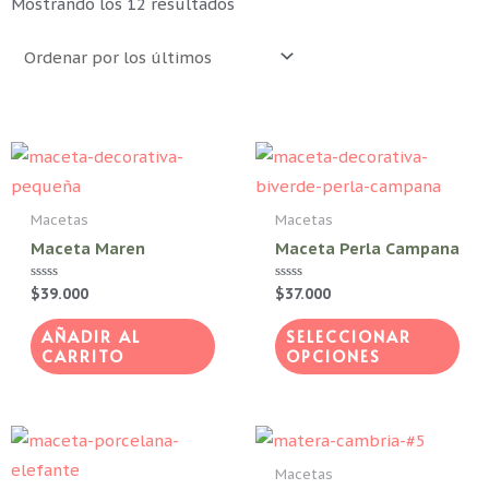
Ordenado
Mostrando los 12 resultados
por
los
últimos
Est
pro
tie
Macetas
Macetas
múl
Maceta Maren
Maceta Perla Campana
vari
Valorado
$
39.000
Valorado
$
37.000
Las
con
con
0
0
opc
de
de
AÑADIR AL
SELECCIONAR
5
5
CARRITO
OPCIONES
se
pue
eleg
en
Macetas
la