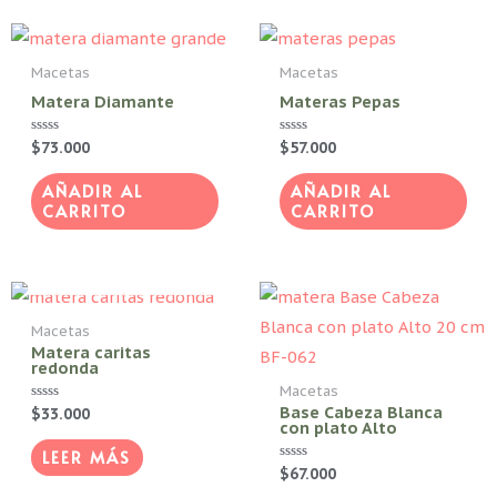
Macetas
Macetas
Matera Diamante
Materas Pepas
Valorado
$
73.000
Valorado
$
57.000
con
con
0
0
de
de
AÑADIR AL
AÑADIR AL
5
5
CARRITO
CARRITO
AGOTADO
Macetas
Matera caritas
redonda
Macetas
Base Cabeza Blanca
Valorado
$
33.000
con plato Alto
con
0
de
LEER MÁS
5
Valorado
$
67.000
con