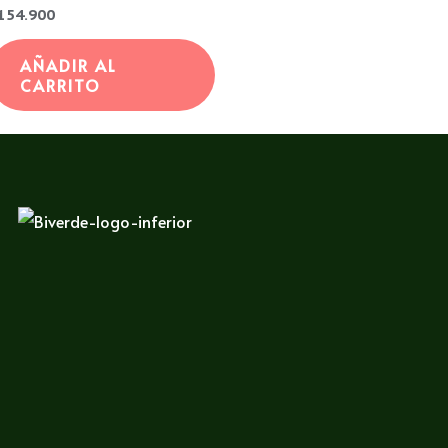
alorado
154.900
on
e
AÑADIR AL
CARRITO