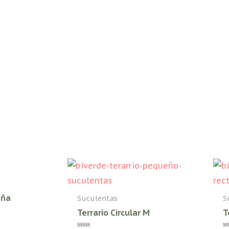
eña
Suculentas
S
Terrario Circular M
T