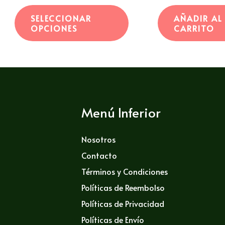
0
0
Las
de
de
SELECCIONAR
AÑADIR AL
5
5
opciones
OPCIONES
CARRITO
se
pueden
elegir
en
la
Menú Inferior
página
de
Nosotros
producto
Contacto
Términos y Condiciones
Políticas de Reembolso
Políticas de Privacidad
Políticas de Envío