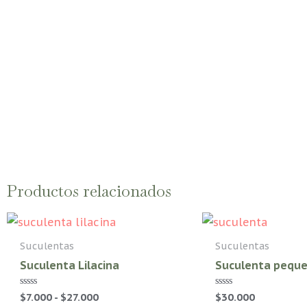
Productos relacionados
Rango
Este
de
producto
precios:
Suculentas
Suculentas
desde
tiene
Suculenta Lilacina
Suculenta pequ
$7.000
múltiples
hasta
Valorado
Valorado
$27.000
$
7.000
-
$
27.000
$
30.000
variantes.
con
con