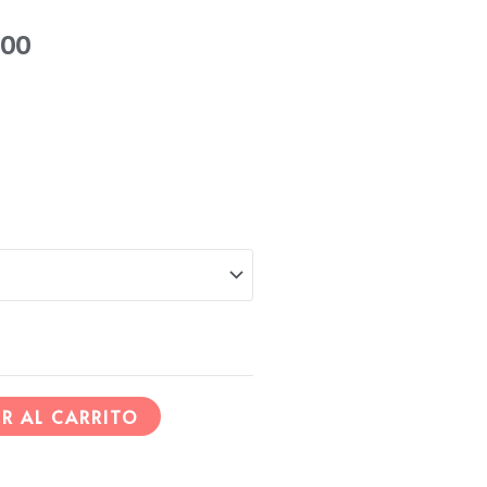
Rango
000
de
precios:
desde
$25.000
hasta
$59.000
R AL CARRITO