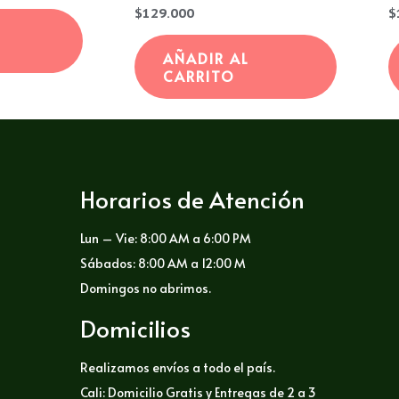
Valorado
V
$
129.000
$
con
c
0
0
de
d
AÑADIR AL
5
5
CARRITO
Horarios de Atención
Lun – Vie: 8:00 AM a 6:00 PM
Sábados: 8:00 AM a 12:00 M
Domingos no abrimos.
Domicilios
Realizamos envíos a todo el país.
Cali: Domicilio Gratis y Entregas de 2 a 3