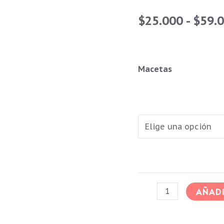
$
25.000
-
$
59.
Suculenta
Gibbiflora
Macetas
Black
Prince
cantidad
AÑADI