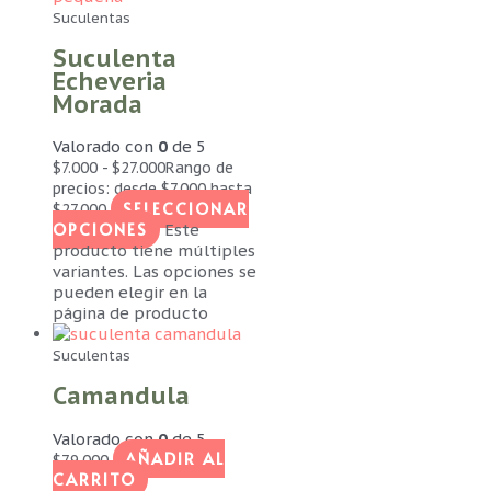
Suculentas
Suculenta
Echeveria
Morada
Valorado con
0
de 5
$
7.000
-
$
27.000
Rango de
precios: desde $7.000 hasta
SELECCIONAR
$27.000
OPCIONES
Este
producto tiene múltiples
variantes. Las opciones se
pueden elegir en la
página de producto
Suculentas
Camandula
Valorado con
0
de 5
AÑADIR AL
$
79.000
CARRITO