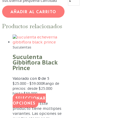
Suculenta pequeña cantidad
AÑADIR AL CARRITO
Productos relacionados
Suculentas
Suculenta
Gibbiflora Black
Prince
Valorado con
0
de 5
$
25.000
-
$
59.000
Rango de
precios: desde $25.000
hasta $59.000
SELECCIONAR
OPCIONES
Este
producto tiene múltiples
variantes. Las opciones se