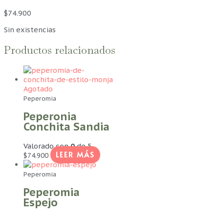
$
74.900
Sin existencias
Productos relacionados
Agotado
Peperomia
Peperonia
Conchita Sandia
Valorado con
0
de 5
LEER MÁS
$
74.900
Peperomia
Peperomia
Espejo